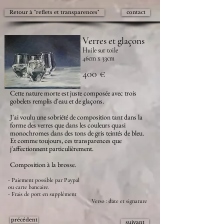
Retour à "reflets et transparences"
contact
Verres et glaçons
Huile sur toile
46cm x 33cm
400 €
Cette nature morte est juste composée avec trois
gobelets remplis d'eau et de glaçons.
J'ai voulu une sobriété de composition tant dans la
forme des verres que dans les couleurs quasi
monochromes dans des tons de gris teintés de bleu.
Et comme toujours, ces transparences que
j'affectionnent particulièrement.
Composition à la brosse.
- Paiement possible par Paypal
ou carte bancaire.
- Frais de port en supplément
Verso : date et signature
précédent
suivant